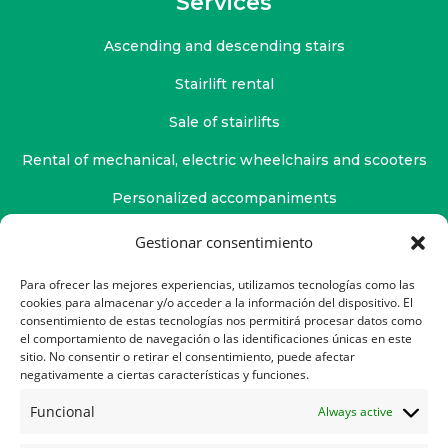
Services
Ascending and descending stairs
Stairlift rental
Sale of stairlifts
Rental of mechanical, electric wheelchairs and scooters
Personalized accompaniments
Physiotherapy service
Gestionar consentimiento
Osteopathy service
Para ofrecer las mejores experiencias, utilizamos tecnologías como las
cookies para almacenar y/o acceder a la información del dispositivo. El
Psychological attention
consentimiento de estas tecnologías nos permitirá procesar datos como
el comportamiento de navegación o las identificaciones únicas en este
sitio. No consentir o retirar el consentimiento, puede afectar
negativamente a ciertas características y funciones.
Contact
Funcional
Always active
Help