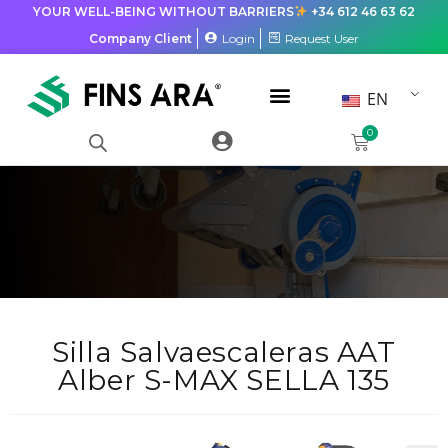
YOUR WELL-BEING WITHOUT BARRIERS
+34 612 46 63 62
Company Client
Login
Request User
EN
0
Silla Salvaescaleras AAT
Alber S-MAX SELLA 135