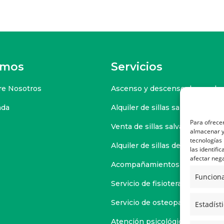
omos
Servicios
re Nosotros
Ascenso y descenso de escaler
nda
Alquiler de sillas salvaescaleras
Para ofrecer
Venta de sillas salvaescaleras
almacenar y/
tecnologías
Alquiler de sillas de ruedas y s
las identifi
afectar nega
Acompañamientos personaliza
Funciona
Servicio de fisioterapia
Servicio de osteopatía
Estadíst
Atención psicológica