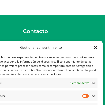
Contacto
as
Ayuda
Gestionar consentimiento
Política de Privacidad
 las mejores experiencias, utilizamos tecnologías como las cookies para
Política de Cookies
o acceder a la información del dispositivo. El consentimiento de estas
 nos permitirá procesar datos como el comportamiento de navegación o
cooters
Política de Cancelación
caciones únicas en este sitio. No consentir o retirar el consentimiento, puede
tivamente a ciertas características y funciones.
dos
Aviso Legal
l
Siempre activo
icas