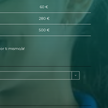
60 €
280 €
500 €
or ti mismo/a!