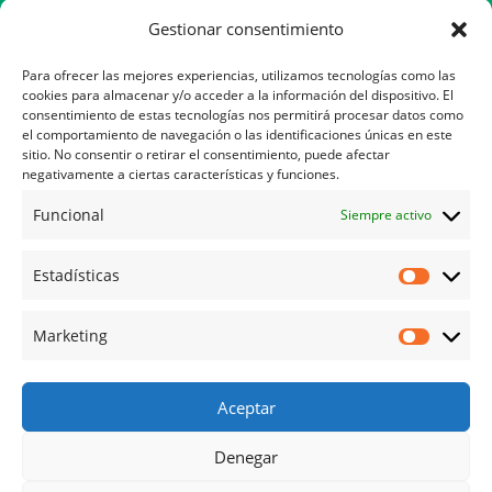
Servicio de fisioterapia
Gestionar consentimiento
Servicio de osteopatía
Para ofrecer las mejores experiencias, utilizamos tecnologías como las
cookies para almacenar y/o acceder a la información del dispositivo. El
Atención psicológica
consentimiento de estas tecnologías nos permitirá procesar datos como
el comportamiento de navegación o las identificaciones únicas en este
sitio. No consentir o retirar el consentimiento, puede afectar
negativamente a ciertas características y funciones.
Contacto
Funcional
Siempre activo
Ayuda
Estadísticas
Política de Privacidad
Política de Cookies
Marketing
Política de Cancelación
Aviso Legal
Aceptar
Denegar