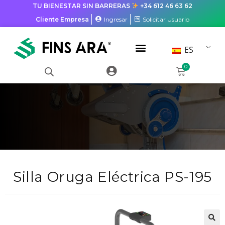
TU BIENESTAR SIN BARRERAS
+34 612 46 63 62
Cliente Empresa
Ingresar
Solicitar Usuario
ES
0
Silla Oruga Eléctrica PS-195