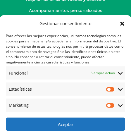
Acompañamientos personalizados
Servicio de fisioterapia
Gestionar consentimiento
Servicio de osteopatía
Para ofrecer las mejores experiencias, utilizamos tecnologías como las
cookies para almacenar y/o acceder a la información del dispositivo. El
Atención psicológica
consentimiento de estas tecnologías nos permitirá procesar datos como
el comportamiento de navegación o las identificaciones únicas en este
sitio. No consentir o retirar el consentimiento, puede afectar
negativamente a ciertas características y funciones.
Contacto
Funcional
Siempre activo
Ayuda
Estadísticas
Política de Privacidad
Política de Cookies
Marketing
Política de Cancelación
Aviso Legal
Aceptar