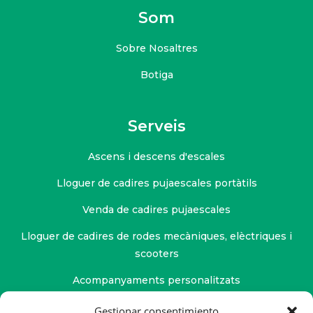
Som
Sobre Nosaltres
Botiga
Serveis
Ascens i descens d'escales
Lloguer de cadires pujaescales portàtils
Venda de cadires pujaescales
Lloguer de cadires de rodes mecàniques, elèctriques i
scooters
Acompanyaments personalitzats
Servei de fisioteràpia
Gestionar consentimiento