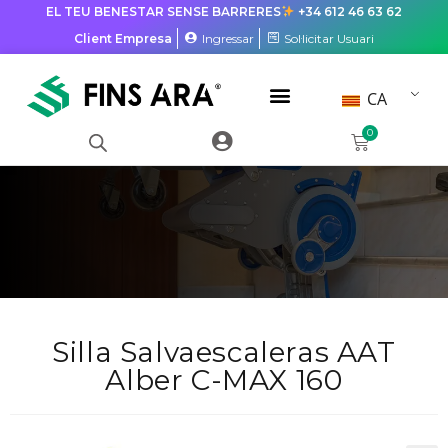
EL TEU BENESTAR SENSE BARRERES
+34 612 46 63 62
Client Empresa
Ingressar
Sol·licitar Usuari
CA
0
Silla Salvaescaleras AAT
Alber C-MAX 160