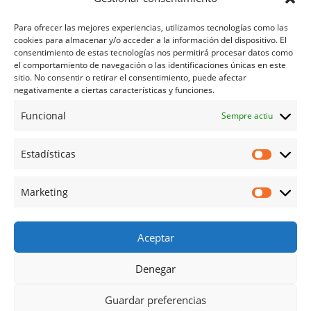
Servei d'osteopatia
Para ofrecer las mejores experiencias, utilizamos tecnologías como las
cookies para almacenar y/o acceder a la información del dispositivo. El
Atenció psicològica
consentimiento de estas tecnologías nos permitirá procesar datos como
el comportamiento de navegación o las identificaciones únicas en este
sitio. No consentir o retirar el consentimiento, puede afectar
negativamente a ciertas características y funciones.
Contacte
Funcional
Sempre actiu
Ajuda
Estadísticas
Política de Privadesa
Política de Cookies
Marketing
Política de Cancel·lació
Avís Legal
Aceptar
Denegar
Guardar preferencias