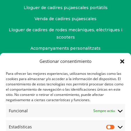
Lloguer de cadires pujaescales portàtils
Venda de cadires pujaescales
Lloguer de cadires de rodes mecàniques, elèctriques i
scooters
Acompanyaments personalitzats
Servei de fisioteràpia
Gestionar consentimiento
Servei d'osteopatia
Para ofrecer las mejores experiencias, utilizamos tecnologías como las
cookies para almacenar y/o acceder a la información del dispositivo. El
Atenció psicològica
consentimiento de estas tecnologías nos permitirá procesar datos como
el comportamiento de navegación o las identificaciones únicas en este
sitio. No consentir o retirar el consentimiento, puede afectar
negativamente a ciertas características y funciones.
Contacte
Funcional
Sempre actiu
Ajuda
Estadísticas
Política de Privadesa