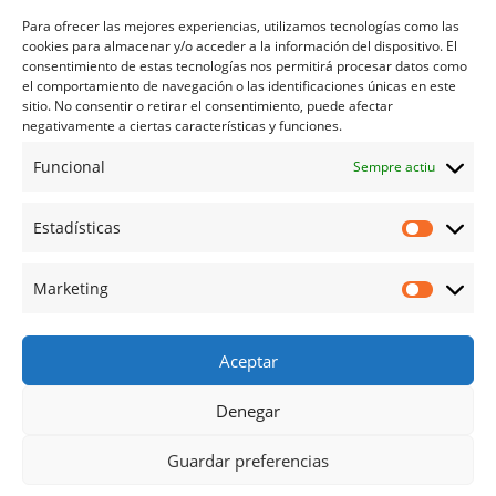
Servei d'osteopatia
Para ofrecer las mejores experiencias, utilizamos tecnologías como las
cookies para almacenar y/o acceder a la información del dispositivo. El
Atenció psicològica
consentimiento de estas tecnologías nos permitirá procesar datos como
el comportamiento de navegación o las identificaciones únicas en este
sitio. No consentir o retirar el consentimiento, puede afectar
negativamente a ciertas características y funciones.
Contacte
Funcional
Sempre actiu
Ajuda
Estadísticas
Política de Privadesa
Política de Cookies
Marketing
Política de Cancel·lació
Avís Legal
Aceptar
Denegar
Guardar preferencias