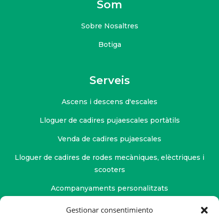
Som
Sobre Nosaltres
Botiga
Serveis
Ascens i descens d'escales
Lloguer de cadires pujaescales portàtils
Venda de cadires pujaescales
Lloguer de cadires de rodes mecàniques, elèctriques i
scooters
Acompanyaments personalitzats
Servei de fisioteràpia
Gestionar consentimiento