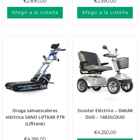
€
2.890,00
€
2.590,00
Afegir a la cistella
Afegir a la cistella
Oruga salvaescaleras
Scooter Eléctrico – DAKAR
eléctrica SANO LIFTKAR PTR
DUO – 1483SCDUO
(Lifttank)
€
4.250,00
€
4.186,00